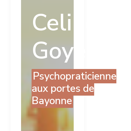
Celine
Goyenec
Psychopraticienne
aux portes de
Bayonne